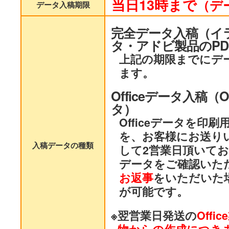
当日13時まで
（デ
データ入稿期限
完全データ入稿（イ
タ・アドビ製品のPD
上記の期限までにデ
ます。
Officeデータ入稿（O
タ）
Officeデータを印
を、お客様にお送り
入稿データの種類
して2営業日頂いて
データをご確認いた
お返事
をいただいた
が可能です。
※翌営業日発送の
Off