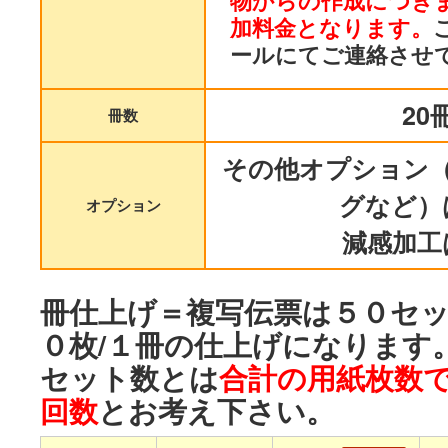
物からの作成につき
加料金となります。
ールにてご連絡させ
20
冊数
その他オプション
グなど）
オプション
減感加工
冊仕上げ＝複写伝票は５０セッ
０枚/１冊の仕上げになります
セット数とは
合計の用紙枚数
回数
とお考え下さい。