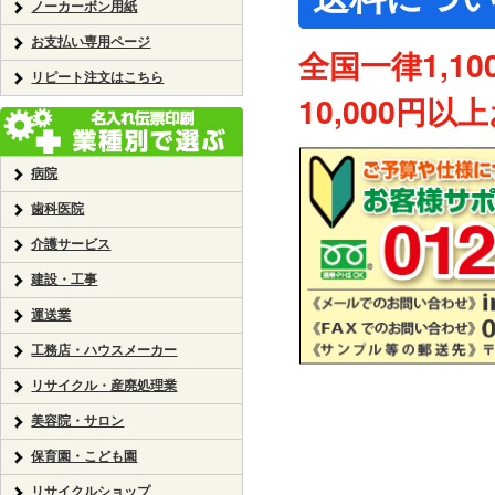
ノーカーボン用紙
お支払い専用ページ
全国一律1,10
リピート注文はこちら
10,000円
病院
歯科医院
介護サービス
建設・工事
運送業
工務店・ハウスメーカー
リサイクル・産廃処理業
美容院・サロン
保育園・こども園
リサイクルショップ