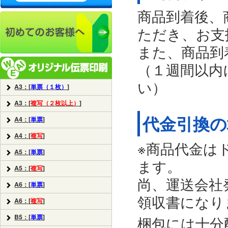
商品到着後、
ただき、お支
また、商品到
（１週間以内
い）
A3：[
単票（１枚）
]
A3：[
複写（２枚以上）
]
代金引換の
A4：[
単票
]
A4：[
複写
]
※商品代金は
A5：[
単票
]
ます。
A5：[
複写
]
尚、運送会社
A6：[
単票
]
領収書になり
A6：[
複写
]
B5：[
単票
]
梱包には十分