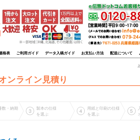
価格表
ご利用ガイド
データ入稿ガイド
お支払い方法
配送について
オンライン見積り
冊数・納期
製本の仕様
用紙と印刷の仕様
3
4
5
を選ぶ
を選ぶ