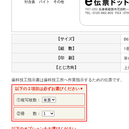
【サイズ】
B6
【組 数】
1
【印 刷】
単
【とじ方向】
上
歯科技工指示書は歯科技工所へ作業指示するための伝票です。
以下の２項目は必ずお選びください▼
①複写枚数：
②冊 数：
以下のオプションをお選びください。