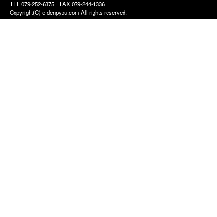
TEL 079-252-6375
FAX 079-244-1336
Copyright(C) e-denpyou.com All rights reserved.