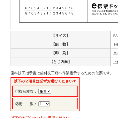
【サイズ】
B6
【組 数】
1
【印 刷】
単
【とじ方向】
上
歯科技工指示書は歯科技工所へ作業指示するための伝票です。
以下の２項目は必ずお選びください▼
①複写枚数：
②冊 数：
以下のオプションをお選びください。