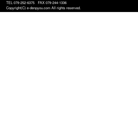
TEL 079-252-6375
FAX 079-244-1336
Copyright(C) e-denpyou.com All rights reserved.