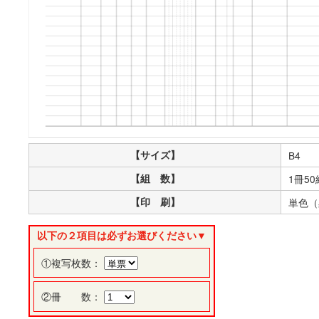
【サイズ】
B4
【組 数】
1冊50
【印 刷】
単色（
以下の２項目は必ずお選びください▼
①複写枚数：
②冊 数：