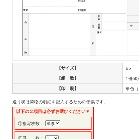
【サイズ】
B5
【組 数】
1冊50
【印 刷】
単色（
送り状は荷物の明細を記入するための伝票です。
以下の２項目は必ずお選びください▼
①複写枚数：
②冊 数：