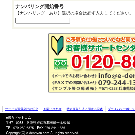
ナンバリング開始番号
【ナンバリング：あり】選択の場合は必ず入力してください。
サービス運営会社の紹介
お問い合わせ
特定商取引法に関する記述
プライバシーポリシ
e伝票ドットコム
〒671-0253 兵庫県姫路市花田町一本松401-1
TEL 079-252-6375
FAX 079-244-1336
Copyright(C) e-denpyou.com All rights reserved.