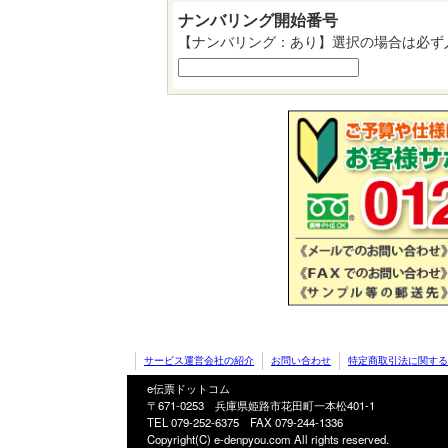
ナンバリング開始番号
【ナンバリング：あり】選択の場合は必ず
サービス運営会社の紹介
お問い合わせ
特定商取引法に関する
e伝票ドットコム
〒671-0253 兵庫県姫路市花田町一本松401-1
TEL 079-252-6375
FAX 079-244-1336
Copyright(C) e-denpyou.com All rights reserved.