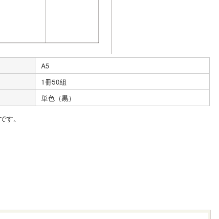
A5
1冊50組
単色（黒）
です。