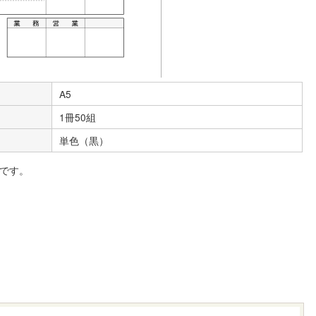
A5
1冊50組
単色（黒）
です。