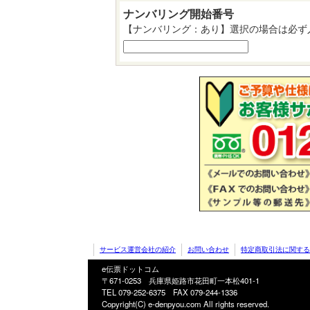
ナンバリング開始番号
【ナンバリング：あり】選択の場合は必ず
サービス運営会社の紹介
お問い合わせ
特定商取引法に関する
e伝票ドットコム
〒671-0253 兵庫県姫路市花田町一本松401-1
TEL 079-252-6375
FAX 079-244-1336
Copyright(C) e-denpyou.com All rights reserved.