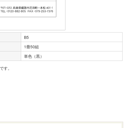
B5
1冊50組
単色（黒）
です。