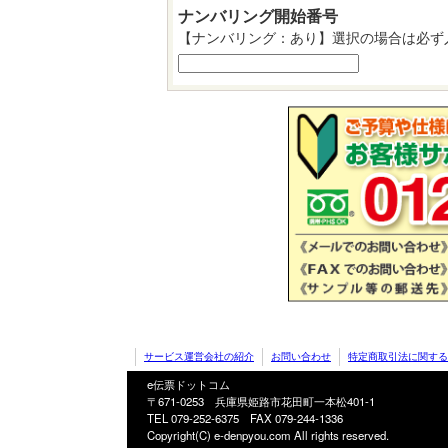
ナンバリング開始番号
【ナンバリング：あり】選択の場合は必ず
サービス運営会社の紹介
お問い合わせ
特定商取引法に関する
e伝票ドットコム
〒671-0253 兵庫県姫路市花田町一本松401-1
TEL 079-252-6375
FAX 079-244-1336
Copyright(C) e-denpyou.com All rights reserved.