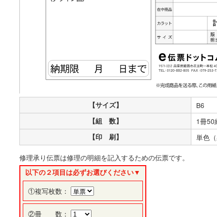
【サイズ】
B6
【組 数】
1冊50
【印 刷】
単色（
修理承り伝票は修理の明細を記入するための伝票です。
以下の２項目は必ずお選びください▼
①複写枚数：
②冊 数：