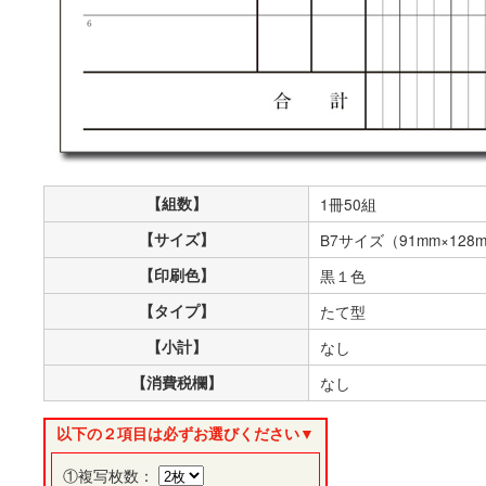
【組数】
1冊50組
【サイズ】
B7サイズ（91mm×128
【印刷色】
黒１色
【タイプ】
たて型
【小計】
なし
【消費税欄】
なし
以下の２項目は必ずお選びください▼
①複写枚数：