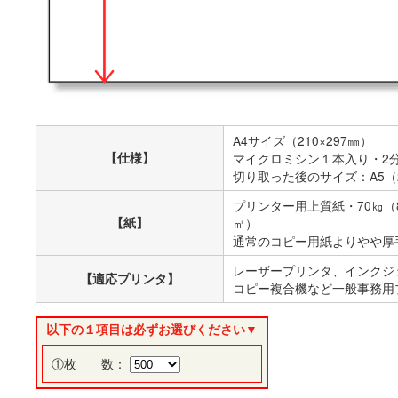
A4サイズ（210×297㎜）
【仕様】
マイクロミシン１本入り・2
切り取った後のサイズ：A5（2
プリンター用上質紙・70㎏（8
【紙】
㎡）
通常のコピー用紙よりやや厚
レーザープリンタ、インクジ
【適応プリンタ】
コピー複合機など一般事務用
以下の１項目は必ずお選びください▼
①枚 数：