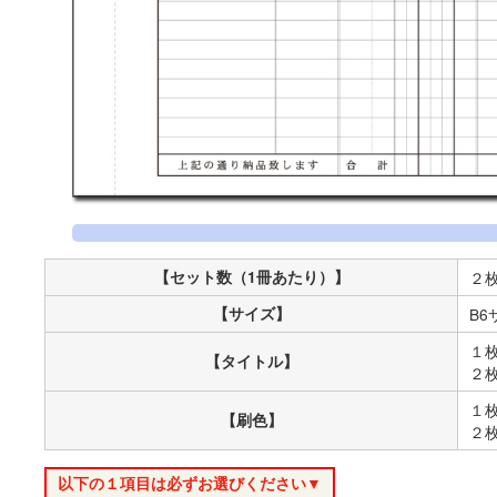
【セット数（1冊あたり）】
２
【サイズ】
B6
１
【タイトル】
２
１
【刷色】
２
以下の１項目は必ずお選びください▼