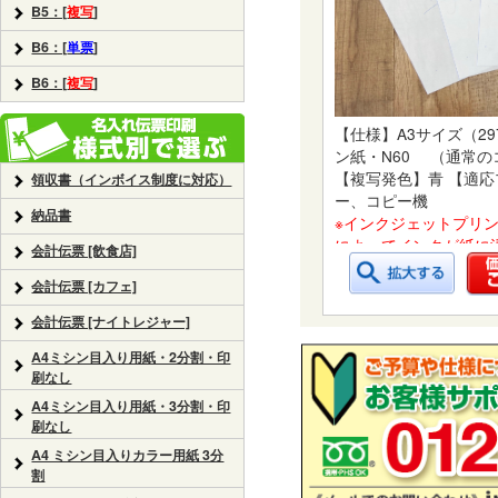
B5：[
複写
]
B6：[
単票
]
B6：[
複写
]
【仕様】A3サイズ（29
ン紙・N60 （通常
【複写発色】青 【適
領収書（インボイス制度に対応）
ー、コピー機
納品書
※インクジェットプリ
によってインクが紙に
会計伝票 [飲食店]
けますと印刷可能な場
会計伝票 [カフェ]
日発送
会計伝票 [ナイトレジャー]
A4ミシン目入り用紙・2分割・印
刷なし
A4ミシン目入り用紙・3分割・印
刷なし
A4 ミシン目入りカラー用紙 3分
割