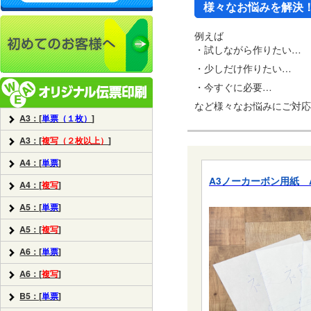
様々なお悩みを解決
例えば
・試しながら作りたい…
・少しだけ作りたい…
・今すぐに必要…
など様々なお悩みにご対応
A3：[
単票（１枚）
]
A3：[
複写（２枚以上）
]
A4：[
単票
]
A3ノーカーボン用紙 A3-
A4：[
複写
]
A5：[
単票
]
A5：[
複写
]
A6：[
単票
]
A6：[
複写
]
B5：[
単票
]