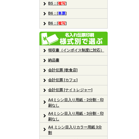
B5：[
複写
]
B6：[
単票
]
B6：[
複写
]
領収書（インボイス制度に対応）
納品書
会計伝票 [飲食店]
会計伝票 [カフェ]
会計伝票 [ナイトレジャー]
A4ミシン目入り用紙・2分割・印
刷なし
A4ミシン目入り用紙・3分割・印
刷なし
A4 ミシン目入りカラー用紙 3分
割