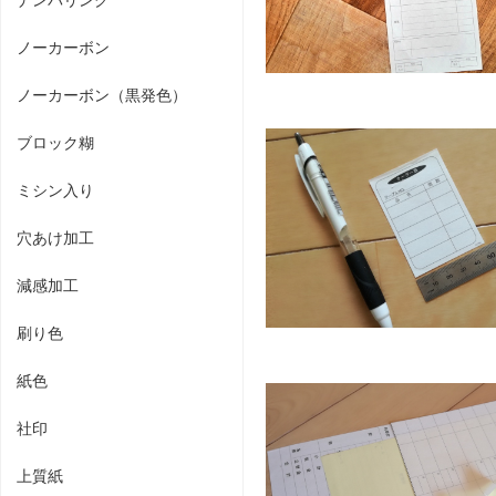
ノーカーボン
ノーカーボン（黒発色）
ブロック糊
ミシン入り
穴あけ加工
減感加工
刷り色
紙色
社印
上質紙