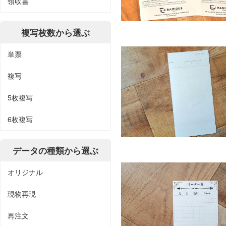
領収書
複写枚数から選ぶ
単票
複写
5枚複写
6枚複写
データの種類から選ぶ
オリジナル
現物再現
再注文