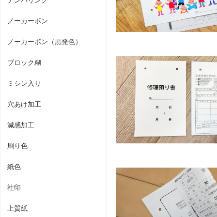
ノーカーボン
ノーカーボン（黒発色）
ブロック糊
ミシン入り
穴あけ加工
減感加工
刷り色
紙色
社印
上質紙