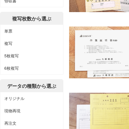
領収書
複写枚数から選ぶ
単票
複写
5枚複写
6枚複写
データの種類から選ぶ
オリジナル
現物再現
再注文