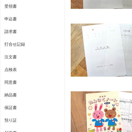
受領書
申込書
請求書
打合せ記録
注文書
点検表
同意書
納品書
保証書
預り証