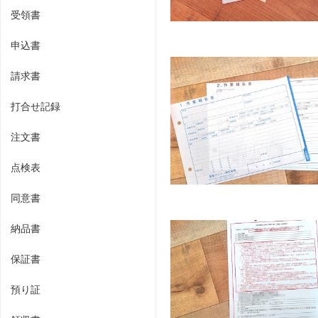
受領書
申込書
請求書
打合せ記録
注文書
点検表
同意書
納品書
保証書
預り証