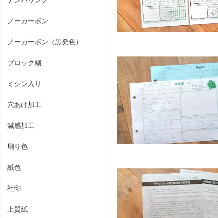
ノーカーボン
ノーカーボン（黒発色）
ブロック糊
ミシン入り
穴あけ加工
減感加工
刷り色
紙色
社印
上質紙