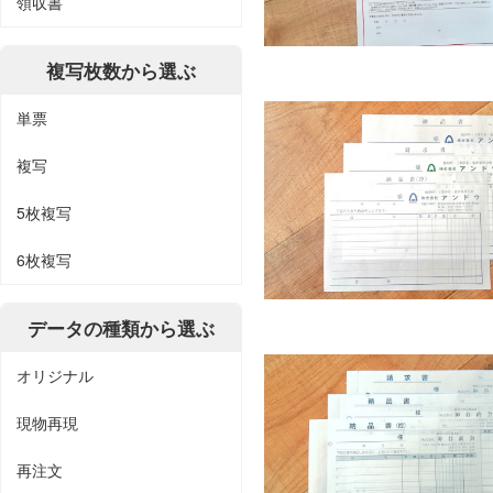
領収書
複写枚数から選ぶ
単票
複写
5枚複写
6枚複写
データの種類から選ぶ
オリジナル
現物再現
再注文