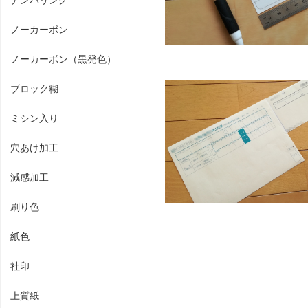
ノーカーボン
ノーカーボン（黒発色）
ブロック糊
ミシン入り
穴あけ加工
減感加工
刷り色
紙色
社印
上質紙