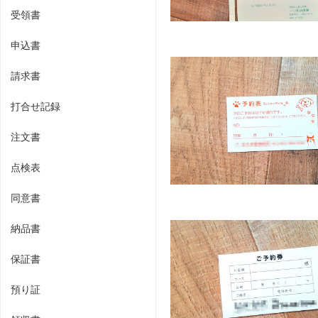
受領書
申込書
請求書
打合せ記録
注文書
点検表
同意書
納品書
保証書
預り証