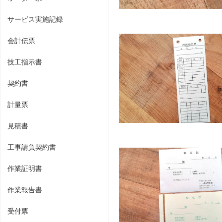
サービス実施記録
会計伝票
技工指示書
契約書
計量票
見積書
工事請負契約書
作業証明書
作業報告書
受付票