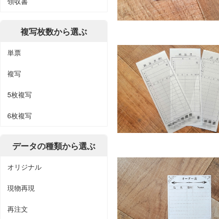
領収書
複写枚数から選ぶ
単票
複写
5枚複写
6枚複写
データの種類から選ぶ
オリジナル
現物再現
再注文