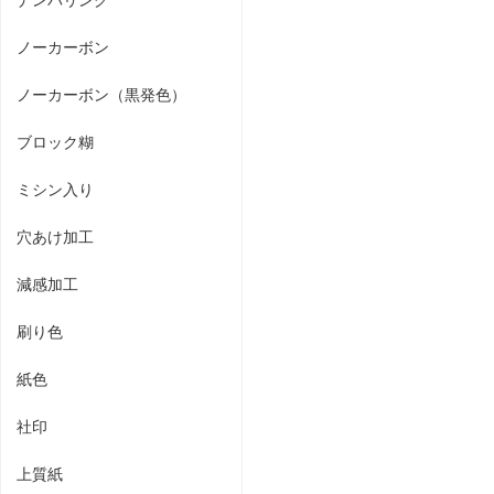
ノーカーボン
ノーカーボン（黒発色）
ブロック糊
ミシン入り
穴あけ加工
減感加工
刷り色
紙色
社印
上質紙