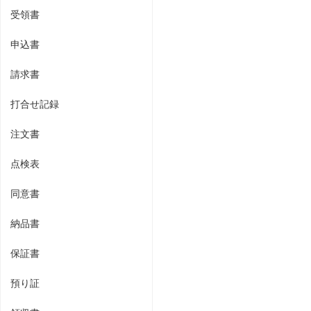
受領書
申込書
請求書
打合せ記録
注文書
点検表
同意書
納品書
保証書
預り証