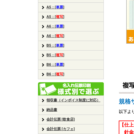
A5：[
単票
]
A5：[
複写
]
A6：[
単票
]
A6：[
複写
]
B5：[
単票
]
B5：[
複写
]
B6：[
単票
]
B6：[
複写
]
規格
領収書（インボイス制度に対応）
納品書
以下よ
会計伝票 [飲食店]
【仕上
会計伝票 [カフェ]
針金綴