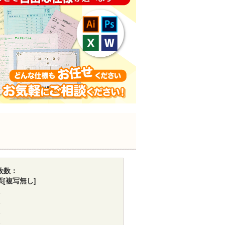
枚数：
票[複写無し]