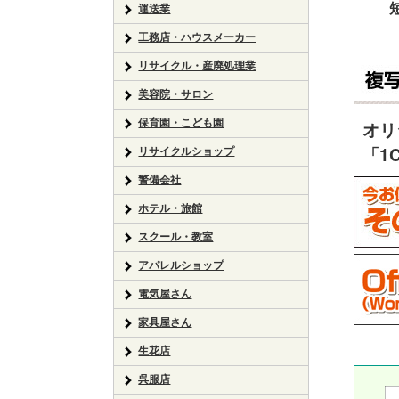
運送業
工務店・ハウスメーカー
リサイクル・産廃処理業
美容院・サロン
保育園・こども園
オリ
リサイクルショップ
「1
警備会社
ホテル・旅館
スクール・教室
アパレルショップ
電気屋さん
家具屋さん
生花店
呉服店