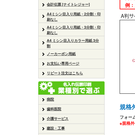
会計伝票 [ナイトレジャー]
例：規
A4ミシン目入り用紙・2分割・印
刷なし
A4ミシン目入り用紙・3分割・印
刷なし
A4 ミシン目入りカラー用紙 3分
割
ノーカーボン用紙
お支払い専用ページ
リピート注文はこちら
病院
規格
歯科医院
フォー
介護サービス
※規格
建設・工事