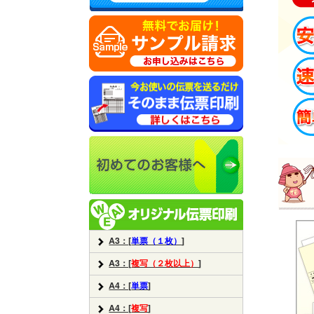
A3：[
単票（１枚）
]
A3：[
複写（２枚以上）
]
A4：[
単票
]
A4：[
複写
]