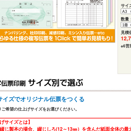
サイ
数量
見積
12
※6
サイズでオリジナル伝票をつくる
りご希望の仕上げサイズをお選びください。
げサイズとは】
じ製本の場合、綴じしろ(12～13㎜）を含んだ紙面全体の最