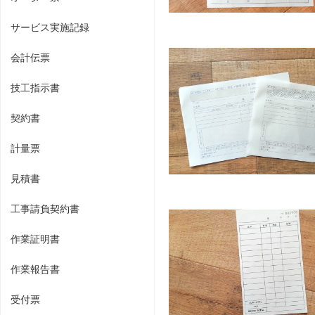
サービス実施記録
会計伝票
技工指示書
契約書
計量票
見積書
工事請負契約書
作業証明書
作業報告書
受付票