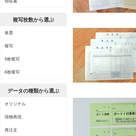
領収書
複写枚数から選ぶ
単票
複写
5枚複写
6枚複写
データの種類から選ぶ
オリジナル
現物再現
再注文