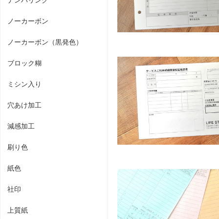
ノーカーボン
ノーカーボン（黒発色）
ブロック糊
ミシン入り
穴あけ加工
減感加工
刷り色
紙色
社印
上質紙